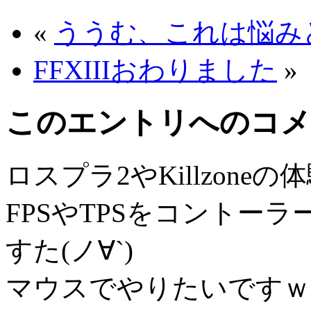
«
ううむ、これは悩み
FFXIIIおわりました
»
このエントリへのコメ
ロスプラ2やKillzon
FPSやTPSをコントー
すた(ノ∀`)
マウスでやりたいですｗ