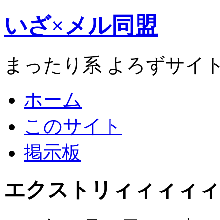
いざ×メル同盟
まったり系 よろずサイ
ホーム
このサイト
掲示板
エクストリィィィィィ