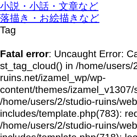
小説・小話・文章など
落描き・お絵描きなど
Tag
Fatal error
: Uncaught Error: Ca
st_tag_cloud() in /home/users/2
ruins.net/izamel_wp/wp-
content/themes/izamel_v1307/s
/home/users/2/studio-ruins/web
includes/template.php(783): re
/home/users/2/studio-ruins/web