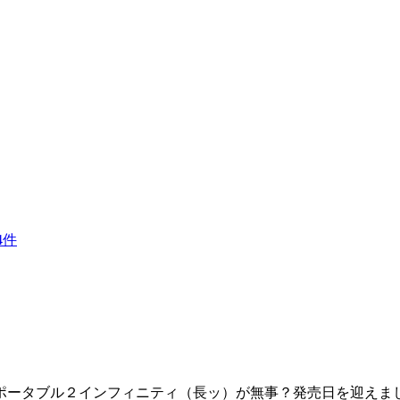
4件
ポータブル２インフィニティ（長ッ）が無事？発売日を迎えま