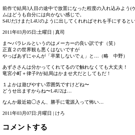
前作で結局3人目の途中で放置になった程度の入れ込みよう(
ムはどうも自分には向かない感じで。
S4UだけまたL4Uのように出してくれればそれを手にする
2011年03月05日:土曜日 | 真司
ま〜パラレルというのはメーカーの良い訳です（笑）
正直２の世界観も悪くはないですが
やっぱあずにゃんが「卒業しないでぇ」と…（略 中野）
あずささんは分かってくれてるので触れなくても大丈夫！
竜宮小町＋律子Pが結局はかませ犬だとしてもだ！
１よかは遊びやすい雰囲気ですけどね〜
どうせ出ますからね〜L4U2は…
なんか最近箱◯さん、勝手に電源入って怖い…
2011年03月07日:月曜日 | けろ
コメントする