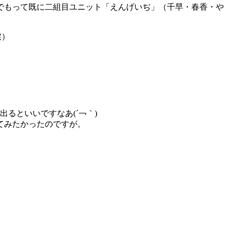
でもって既に二組目ユニット「えんげいぢ」（千早・春香・や
涙）
るといいですなあ(´￢｀)
ってみたかったのですが。