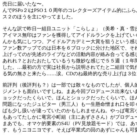
売日に届いたな〜。
んでPSPo２iはPSO１０周年のコレクターズアイテム的
ス２のほうを主にやってました。
そんな訳で昨日一組目ユニット「こらしょ」（美希・真・雪
アイマス無印はファンを獲得してアイドルランクを上げてい
んかも気にしつつ、アイドルアカデミー大賞を狙うという感
ファン数アップてのは日本を６ブロックに分けた地区で、そ
上げってのが先述のライブなどの活動内容が絡み合ってる感
あれれ？とおたおたしているうち微妙な感じで５５週（１年
した。…最初の方で実は社長から説明されてたと二組目で気
る気の無さと来たら……涙。CDのね最終的な売り上げは３
前評判（後評判も？）は一部では散々なものでしたが、個人
ジメントも面白いですしね。まあ今回プロデュース出来ない
ョックだったくらいで。ほんとショックだったくらいで。ほ
問題になったジュピター（男三人）も一生懸命憎まれ口を叩
ばも少し扱いが違っていたのかもしれませんね。やっぱ竜宮
もあってたしかに竜宮小町組（主にあずささん）がプロデュ
まあでも、オマケ的要素のS4U（PV見放題モード）では、
す、もうニヨニヨです。そえば卒業式の回のあずにゃんも可