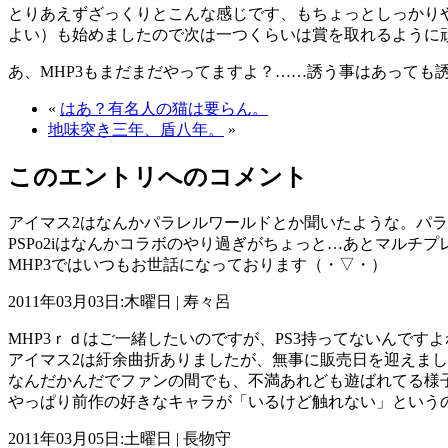
とりあえずざっくりとこんな感じです、もちょっとしっかり
よい）も始めましたので次は一つくらいは賞を取れるように
あ、MHP3もまだまだやってますよ？……誘う事はあっても
«
はあ？有名人の猫は要らん。
地味突き三年、盾八年。
»
このエントリへのコメント
アイマス2はなんかパラレルワールドとか聞いたような。パラ
PSPo2iはなんかコラボのやり過ぎがちょっと…あとマルチ
MHP3ではいつもお世話になっております（・▽・）
2011年03月03日:木曜日 | 寿々呂
MHP3ｒｄはご一緒したいのですが、PS3持ってないんです
アイマス2は紆余曲折ありましたが、無事に販売日を迎えま
なんだかんだでファンの間でも、不満あれども遊ばれてる様
やっぱり前作の好きなキャラが「いるけど触れない」という
2011年03月05日:土曜日 | 長物守