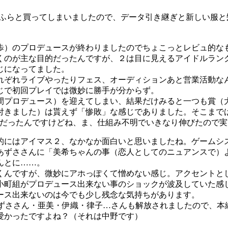
にふらふらと買ってしまいましたので、データ引き継ぎと新しい
歩）のプロデュースが終わりましたのでちょこっとレビュ的な
くのが主な目的だったんですが、２は目に見えるアイドルラン
じになってました。
れぞれライブやったりフェス、オーディションあと営業活動な
じで初回プレイでは微妙に勝手が分からず。
間プロデュース）を迎えてしまい、結果だけみると一つも賞（
付きました）は貰えず「惨敗」な感じでありました。そこまで
位だったんですけどね、ま、仕組み不明でいきなり伸びたので
的にはアイマス２、なかなか面白いと思いましたね。ゲームシ
あずささんに「美希ちゃんの事（恋人としてのニュアンスで）
んとに……。
くんですが、微妙にアホっぽくて憎めない感じ。アクセントと
小町組がプロデュース出来ない事のショックが波及していた感
ース出来ないのは今でも少し残念な気持ちがあります。
あずささん・亜美・伊織・律子…さんも解放されましたので、
愛かったですよね？（それは中野です）