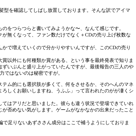
服と髪型を確認してしばし放置しております。そんな訳でアイマ
ものをつらつらと書いてみようかな〜、なんて感じです。
クが無くなって、ファン数だけでなく＋CDの売り上げ枚数な
んかで増えていくので分かりやすいんですが、このCDの売り
大賞以外にも何種類か賞がある、という事を最終発表で知りま
はずいぶんと盛り上がっていたんですが、最後報告の三人のや
実力ではないのは秘密ですが。
ステム的にも選択肢が多くて、何をさせるか、そのへんのマネ
よろしくお願いしますね、うふふ」って言われたのがが凄くシ
してはアリだと思いました。彼らも違う状況で登場できていれ
じが否めない気がします。ゲームがなかなかの出来だったこと
本編で足りないあずささん成分はここで補うようにしておりま