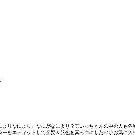
可
よりなにより。なにがなにより？某いっちゃんの中の人も各
ーをエディットして金髪＆服色を真っ白にしたのがお気に入