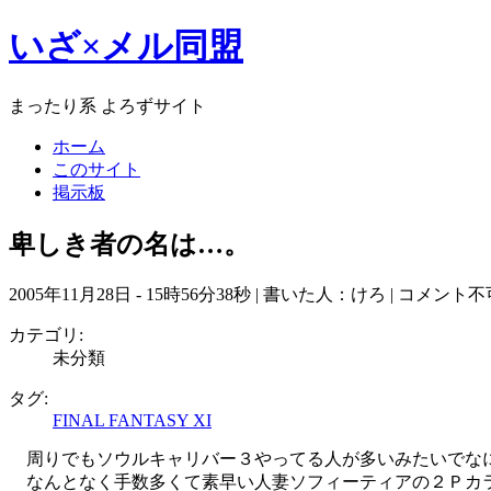
いざ×メル同盟
まったり系 よろずサイト
ホーム
このサイト
掲示板
卑しき者の名は…。
2005年11月28日 - 15時56分38秒 | 書いた人：けろ |
コメント不
カテゴリ:
未分類
タグ:
FINAL FANTASY XI
周りでもソウルキャリバー３やってる人が多いみたいでなに
なんとなく手数多くて素早い人妻ソフィーティアの２Ｐカラ