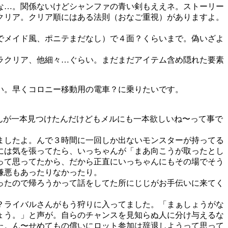
な…。関係ないけどシャンファの青い剣もええネ。ストーリー
クリア。クリア順にはある法則（おなご重視）がありますよ。
でメイド風、ポニテまだなし）で４面？くらいまで。偽いざよ
ラクリア、他細々…ぐらい。まだまだアイテム含め隠れた要素
い。早くコロニー移動用の電車？に乗りたいです。
んが一本見つけたんだけどもメルにも一本欲しいね〜って事で
ましたよ。んで３時間に一回しか出ないモンスターが持ってる
には気を張ってたら、いっちゃんが「まあ向こうが取ったとし
って思ってたから、だから正直にいっちゃんにもその場でそう
嫌悪もあったりなかったり。
ったので帰ろうかって話をしてた所にじじがお手伝いに来てく
？ライバルさんがもう狩りに入ってました。「まぁしょうがな
ょう。」と声が。自らのチャンスを見知らぬ人に分け与えるな
た。ん〜せめてもの償いにロット参加は辞退しようって思って