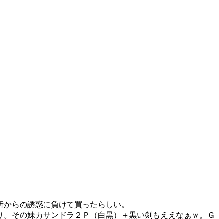
所からの誘惑に負けて買ったらしい。
り。その妹カサンドラ２Ｐ（白黒）＋黒い剣もええなぁｗ。Ｇ