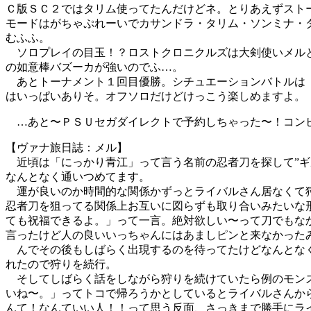
Ｃ版ＳＣ２ではタリム使ってたんだけどネ。とりあえずスト
モードはがちゃぷれーいでカサンドラ・タリム・ソンミナ・
むふふ。
ソロプレイの目玉！？ロストクロニクルズは大剣使いメルと
の如意棒バズーカが強いのでふ…。
あとトーナメント１回目優勝。シチュエーションバトルは「
はいっぱいありそ。オフソロだけどけっこう楽しめますよ。
…あと〜ＰＳＵセガダイレクトで予約しちゃった〜！コンビ
【ヴァナ旅日誌：メル】
近頃は「にっかり青江」って言う名前の忍者刀を探して”ギ
なんとなく通いつめてます。
運が良いのか時間的な関係かずっとライバルさん居なくて狩
忍者刀を狙ってる関係上お互いに図らずも取り合いみたいな
ても祝福できるよ。」って一言。絶対欲しい〜って刀でもな
言ったけど人の良いいっちゃんにはあましピンと来なかった
んでその後もしばらく出現するのを待ってたけどなんとなく
れたので狩りを続行。
そしてしばらく話をしながら狩りを続けていたら例のモンス
いね〜。」ってトコで帰ろうかとしているとライバルさんか
んて！なんていい人！！って思う反面、さっきまで勝手にラ