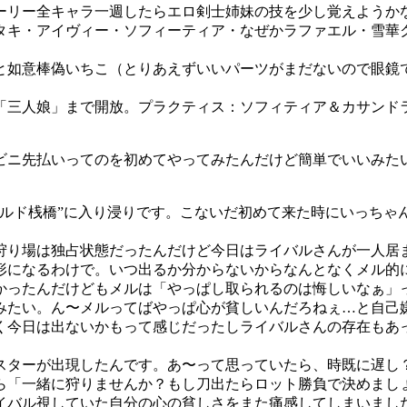
ーリー全キャラ一週したらエロ剣士姉妹の技を少し覚えようか
タキ・アイヴィー・ソフィーティア・なぜかラファエル・雪華
如意棒偽いちこ（とりあえずいいパーツがまだないので眼鏡
三人娘」まで開放。プラクティス：ソフィティア＆カサンド
ニ先払いってのを初めてやってみたんだけど簡単でいいみた
ルド桟橋”に入り浸りです。こないだ初めて来た時にいっちゃ
り場は独占状態だったんだけど今日はライバルさんが一人居
形になるわけで。いつ出るか分からないからなんとなくメル的
かったんだけどもメルは「やっぱし取られるのは悔しいなぁ」
みたい。ん〜メルってばやっぱ心が貧しいんだろねぇ…と自己
今日は出ないかもって感じだったしライバルさんの存在もあ
ターが出現したんです。あ〜って思っていたら、時既に遅し
ら「一緒に狩りませんか？もし刀出たらロット勝負で決めまし
イバル視していた自分の心の貧しさをまた痛感してしまいまし