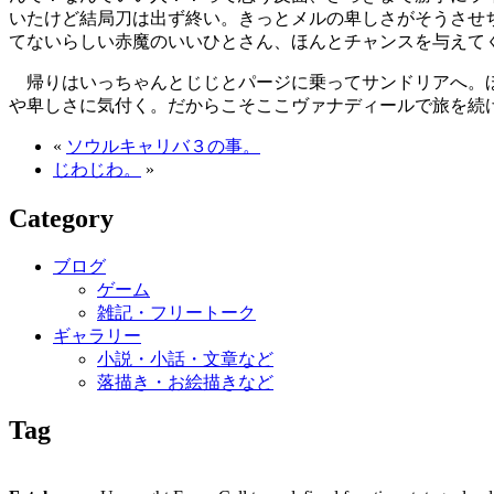
いたけど結局刀は出ず終い。きっとメルの卑しさがそうさせ
てないらしい赤魔のいいひとさん、ほんとチャンスを与えて
帰りはいっちゃんとじじとパージに乗ってサンドリアへ。ほ
や卑しさに気付く。だからこそここヴァナディールで旅を続
«
ソウルキャリバ３の事。
じわじわ。
»
Category
ブログ
ゲーム
雑記・フリートーク
ギャラリー
小説・小話・文章など
落描き・お絵描きなど
Tag