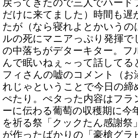
戻ってきたので三人でハード
だけに来てました）時間も遅
たが（なら寝れよとかいうの
ルの死にマニアっぷり発揮で
の中落ちがデターキター。フ
んで眠いねぇ～って話してる
フィさんの嘘のコメント（お
れじゃということで今日の締
ぺたり。ぺタった内容はフラ
ーに伝わる葡萄の収穫期に今
を祈る祭「クックたん感謝祭
が作ったばかりの「豪槍グラ