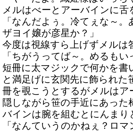
メルはべーとアーバインに舌
「なんだよぅ。冷てぇな～。
ザヨイ嬢が彦星か？」
今度は視線すら上げずメルは
「ちがうってば～。めるもい
短冊に太マジックで何かを書
と満足げに玄関先に飾られた
冊を覗こうとするがメルはア
隠しながら笹の手近にあった
バインは腕を組むとにんまり
「なんていうのかねぇ？ロマ