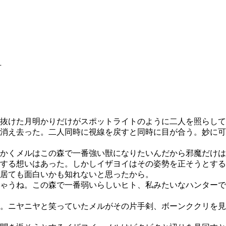
可
抜けた月明かりだけがスポットライトのように二人を照らして
消え去った。二人同時に視線を戻すと同時に目が合う。妙に可
かくメルはこの森で一番強い獣になりたいんだから邪魔だけは
する想いはあった。しかしイザヨイはその姿勢を正そうとする
居ても面白いかも知れないと思ったから。
ゃうね。この森で一番弱いらしいヒト、私みたいなハンターで
。ニヤニヤと笑っていたメルがその片手剣、ボーンククリを見