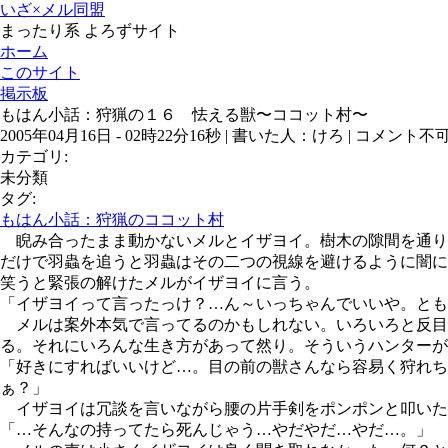
いざ×メル同盟
まったり系 よろずサイト
ホーム
このサイト
掲示板
もはん小話：狩猟の１６ 怯える獣〜ココット村〜
2005年04月16日 - 02時22分16秒 | 書いた人：けろ |
コメント不
カテゴリ:
未分類
タグ:
もはん小話：狩猟のココット村
睨み合ったまま動かないメルとイザヨイ。樹木の隙間を通り
だけで羽蟲を追うと羽蟲はその二つの視線を避けるように闇に
笑うと緊張の解けたメルがイザヨイに言う。
「イザヨイって言ったっけ？…ん～いっちゃんでいいや。とも
メルは案外本気で言ってるのかもしれない。いろいろと反目
る。それにいろんな生き方があって然り。そういうハンターが
「好きにすればいいけど…。目の前の獣さんなら容易く狩れち
ぁ？」
イザヨイは冗談を言いながら腰の片手剣をポンポンと叩いた
「…そんなの持ってたら死んじゃう…やだやだ…やだ…。」