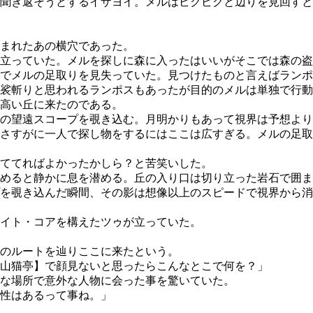
聞き返そうとするイザヨイ。メルはビクビクと辺りを見回すと
まれたあの横穴であった。
立っていた。メルを探しに森に入ったはいいがそこでは森の盗
でメルの足取りを見失っていた。見つけたものと言えばランポ
裟斬りと思われるランポスもあったが目的のメルは単独で行動
高い丘に来たのである。
の望遠スコープを覗き込む。月明かりもあって視界は予想より
さすがに一人で探し物をするにはここは広すぎる。メルの足取
ててればよかったかしら？と苦笑いした。
めると静かに息を潜める。丘の入り口は切り立った岩石で囲ま
を覗き込んだ瞬間、その影は想像以上のスピードで視界から消
イト・コアを構えたツゥが立っていた。
のルートを辿りここに来たという。
山猫亭】で顔見ないと思ったらこんなとこで何を？」
な場所で意外な人物に会った事を驚いていた。
性はあるって事ね。」