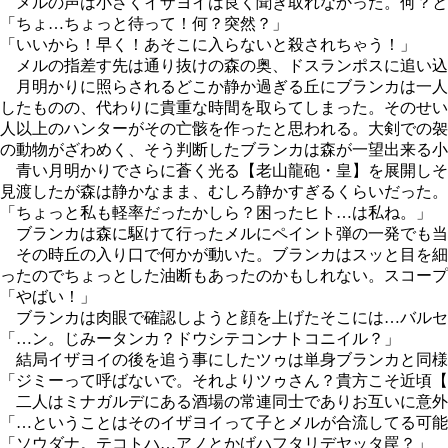
メルの声は小さくイザヨイは良く聞き取れなかった。何？と
「ちょ…ちょっと待って！何？突然？」
「いいから！早く！あそこに入らないと殺されちゃう！」
メルの指差す先は通り抜けの森の奥、ドスランポスに追い込
月明かりに照らされるどこか静か過ぎる丘にブランカは一人
したものの、代わりに貴重な時間を取らてしまった。そのせい
人以上のハンターがその亡骸を作ったと思われる。大剣での袈
の動物がざわめく、そう判断したブランカは森が一望出来る小
青い月明かりでさらに蒼く光る【老山龍砲・皇】を展開しそ
見渡したが森は静かなまま、むしろ静かすぎるくらいだった。
「ちょっと私も軽率だったかしら？困ったヒト…は私ね。」
ブランカは森に駆けて行ったメルにペイント弾の一発でも当
その時丘の入り口で何かが動いた。ブランカはスッと目を細
ったのでちょっとした油断もあったのかもしれない。スコープ
「やばい！」
ブランカは肉眼で確認しようと顔を上げたそこには…バルセ
「…ン。じみータンカ？ドウシテコンナトコニイル？」
結局イザヨイの後を追う事にしたツゥは単身ブランカと同様
「ジミーって呼ばないで。それよりツゥさん？貴方こそ近頃【
二人はミナガルデにある酒場の常連同士でありお互いに意外
「…ということはそのイザヨイって子とメルが合流してる可能
「ソウダナ。テコトハ…アノとかげハフタリデヤッタ罠？」