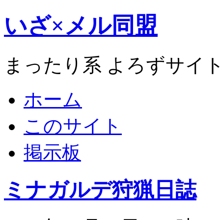
いざ×メル同盟
まったり系 よろずサイ
ホーム
このサイト
掲示板
ミナガルデ狩猟日誌